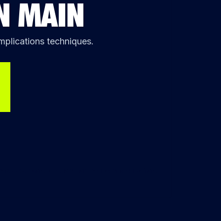
N MAIN
mplications techniques.
im ab voluptate id quam harum ducimus cupiditate