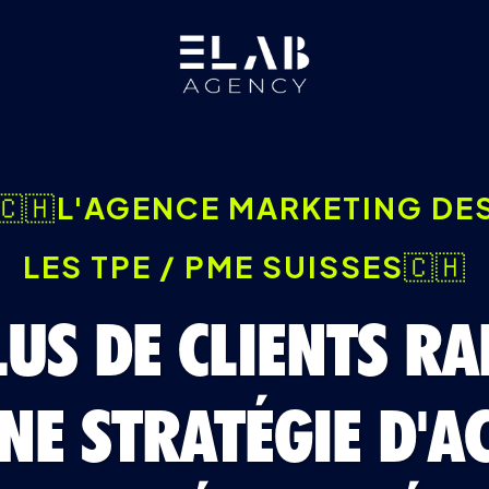
🇨🇭
L'AGENCE MARKETING DE
LES TPE / PME SUISSES
🇨🇭
LUS DE CLIENTS R
NE STRAT
É
GIE D'A