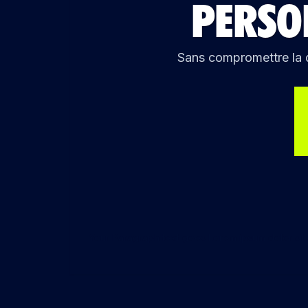
PERSO
Sans compromettre la q
Your Paragraph text goes Lorem ipsum dolor sit 