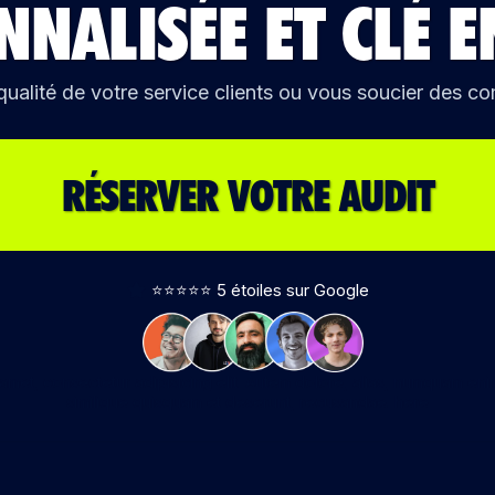
NNALIS
É
E ET CL
É
E
ualité de votre service clients ou vous soucier des co
RÉSERVER VOTRE AUDIT
⭐️⭐️⭐️⭐️⭐️ 5 étoiles sur Google
amet, consectetur adipisicing elit. Autem dolore, alias, numquam en
similique quisquam et deserunt, recusandae. here